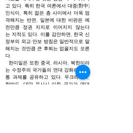
고 있다. 특히 한국 여론에서 대중(對中) 
인식이, 특히 젊은 층 사이에서 더욱 엄
격해지는 반면, 일본에 대한 비판은 예
전만큼 정권 지지로 이어지지 않는다
는 지적도 있다. 이를 감안하면, 한국 신
정부의 외교·안보 방침은 일반적으로 말
해지는 것만큼 큰 후퇴는 없을지도 모른
다.
  한미일은 또한 중국, 러시아, 북한이라
는 수정주의 국가들의 연대 강화라는 공
통 과제를 공유하고 있다. 우크라이나, 
한반도, 대만 유사시 이들 국가가 연대
할 경우, 미국만으로 대응하는 것은 불
가능하며, 한미일 연계가 필수적이다. 
또 만약 이대로 중·조·러의 연대가 심화
된다면, 한미일은 중·러가 뒷배가 되
어 북한이 사실상의 핵보유국이 되
는 ‘불편한 사실’과 마주할 수밖에 없