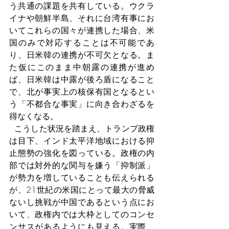
う共通の課題を共有している。ウクラ
イナや朝鮮半島、それに台湾有事にお
いてこれらの国々が連携した場合、米
国のみで対応することは不可能であ
り、日米韓の連携が不可欠となる。ま
た仮にこのまま中朝露の連携が進め
ば、日米韓は中露が後ろ盾になること
で、北が事実上の核保有国となるとい
う「不都合な事実」に向き合わざるを
得なくなる。
  こうした状況を踏まえ、トランプ政権
は目下、インド太平洋地域における抑
止態勢の強化を図っている。政権の内
部では対外的な関与を嫌う「抑制派」
が勢力を増していることも伝えられる
が、21世紀の米国にとって最大の脅威
ないし挑戦が中国であるという点にお
いて、政権内では大枠としてのコンセ
ンサスがあるようにも見える。実際、