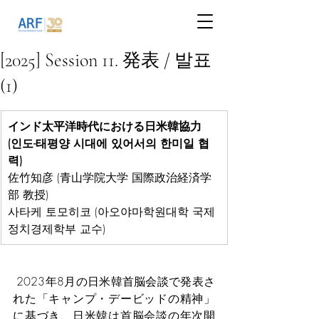
[2025] Session 11. 発表 / 발표
(1)
インド太平洋時代における日米韓協力
(인도-태평양 시대에 있어서의 한미일 협
력)
佐竹知彦 (青山学院大学 国際政治経済学
部 教授)
사타케 토모히코 (아오야마학원대학 국제
정치경제학부 교수)
 2023年8月の日米韓首脳会談で発表さ
れた「キャンプ・デービッドの精神」
に基づき、日米韓は首脳会談の年次開