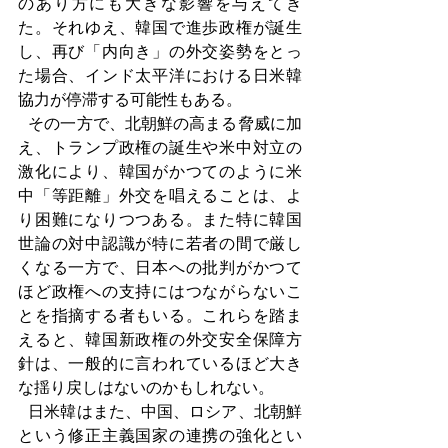
のあり方にも大きな影響を与えてき
た。それゆえ、韓国で進歩政権が誕生
し、再び「内向き」の外交姿勢をとっ
た場合、インド太平洋における日米韓
協力が停滞する可能性もある。
  その一方で、北朝鮮の高まる脅威に加
え、トランプ政権の誕生や米中対立の
激化により、韓国がかつてのように米
中「等距離」外交を唱えることは、よ
り困難になりつつある。また特に韓国
世論の対中認識が特に若者の間で厳し
くなる一方で、日本への批判がかつて
ほど政権への支持にはつながらないこ
とを指摘する者もいる。これらを踏ま
えると、韓国新政権の外交安全保障方
針は、一般的に言われているほど大き
な揺り戻しはないのかもしれない。
  日米韓はまた、中国、ロシア、北朝鮮
という修正主義国家の連携の強化とい