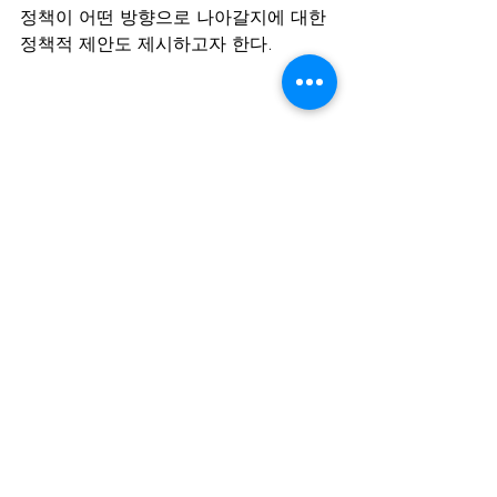
정책이 어떤 방향으로 나아갈지에 대한 
정책적 제안도 제시하고자 한다. 
02-734-1173
thearf1996@gmail.com
(03170) 서울특별시 종로구 새문안로
5가길 28 광화문 플래티넘 906호​
(03170) 906
-ho, 28, Saemunan-ro 5ga-gil,