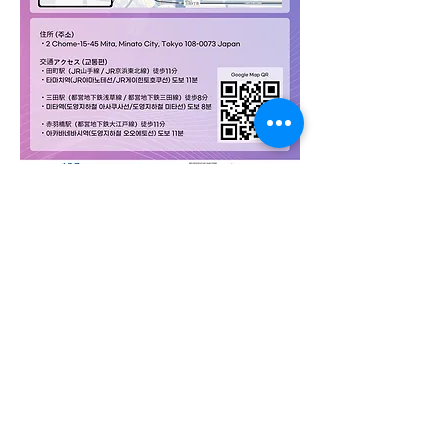
02-734-1173
thearf1996@gmail.com