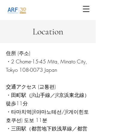
Location
住所 (주소)
・2 Chome-15-45 Mita, Minato City,
Tokyo 108-0073 Japan
交通アクセス (교통편)
・田町駅（JR山手線／JR京浜東北線）
徒歩11分
・타마치역(JR야마노테선/JR게이힌토
호쿠선) 도보 11분
・三田駅（都営地下鉄浅草線／都営