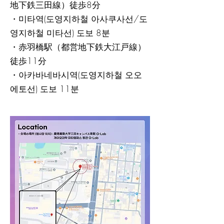
地下鉄三田線）徒歩8分
・미타역(도영지하철 아사쿠사선/도
영지하철 미타선) 도보 8분
・赤羽橋駅（都営地下鉄大江戸線）
徒歩11分
・아카바네바시역(도영지하철 오오
에토선) 도보 11분